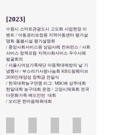
[2023]
수원시 스마트관광도시 고도화 사업현장 이
벤트 / 아동권리보장원 지역아동센터 평가설
명회·돌봄시설 평가설명회
/ 중앙사회서비스원 상담사례 컨퍼런스 / 사회
서비스 정책포럼·지역사회서비스 우수사례
발굴회의
/ 서울시여성가족재단 아동학대예방의 날 기
념행사 / 부스러기사랑나눔회 KB드림웨이브
2030인재양성 장학금 전달식
/ 한국대학농구연맹 리그· MBC배 상주대회·
한일대학 농구대회 운영 / 고양시체육회 전국
다문화가족 배드민턴 대회
/ 오리온 한마음체육대회
터치 수원 앱 홍보
터치 수원 앱 홍보
도전 골든벨
도전 골든벨